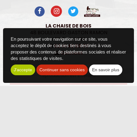
LA CHAISE DE BOIS
48 BOULEVARD GASTON RAMON
49100
ANGERS
En poursuivant votre navigation sur ce site, vous
02 41 43 98 77
acceptez le dépôt de cookies tiers destinés à vous
Contact
proposer des contenus de plateformes sociales et réaliser
des statistiques de visites.
Les photos sont des propriétés intellectuelles, toute
J'accepte
Continuer sans cookies
En savoir plus
reproduction est interdite.
Politique de confidentialité
Plan du site
Mentions légales