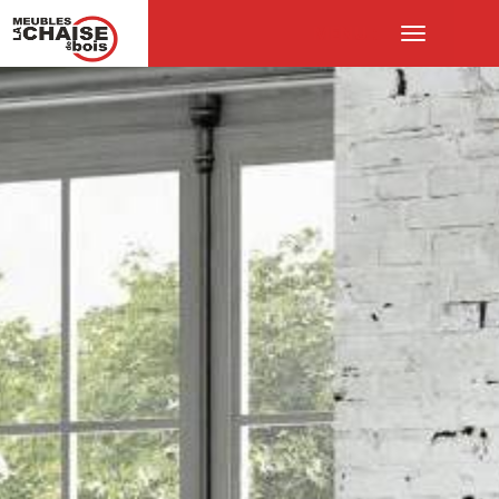
MENU :
Ouvrir
le
menu