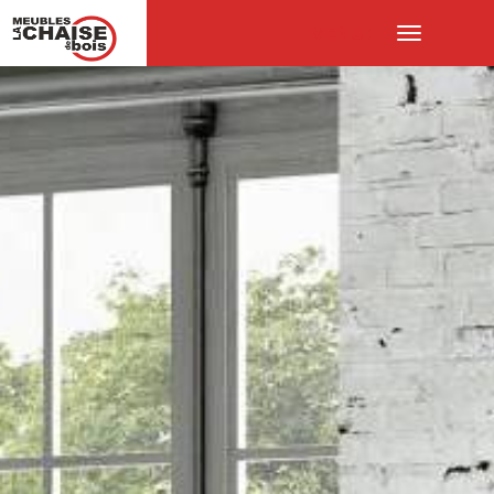
MENU :
Ouvrir
le
menu