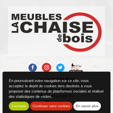
LA CHAISE DE BOIS
En poursuivant votre navigation sur ce site, vous
48 BOULEVARD GASTON RAMON
acceptez le dépôt de cookies tiers destinés à vous
49100
ANGERS
proposer des contenus de plateformes sociales et réaliser
02 41 43 98 77
des statistiques de visites.
Contact
J'accepte
Continuer sans cookies
En savoir plus