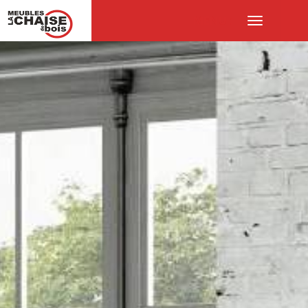
MENU :
Ouvrir
le
menu