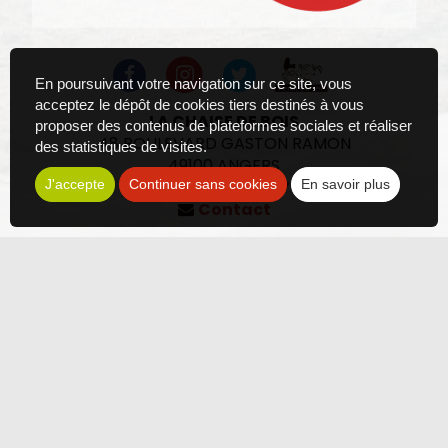
En poursuivant votre navigation sur ce site, vous
acceptez le dépôt de cookies tiers destinés à vous
LA CHAISE DE BOIS
proposer des contenus de plateformes sociales et réaliser
48 BOULEVARD GASTON RAMON
des statistiques de visites.
49100
ANGERS
J'accepte
Continuer sans cookies
En savoir plus
02 41 43 98 77
Contact
Les photos sont des propriétés intellectuelles, toute
reproduction est interdite.
Politique de confidentialité
Plan du site
Mentions légales