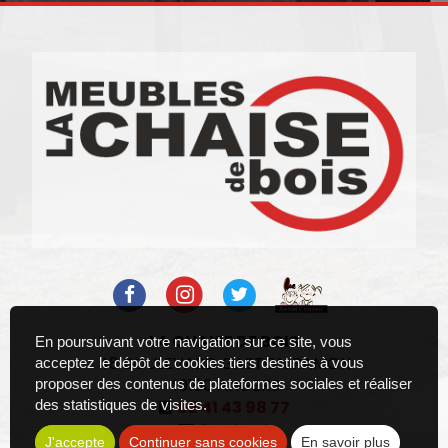
LA CHAISE DE BOIS
En poursuivant votre navigation sur ce site, vous
48 BOULEVARD GASTON RAMON
acceptez le dépôt de cookies tiers destinés à vous
49100
ANGERS
proposer des contenus de plateformes sociales et réaliser
des statistiques de visites.
02 41 43 98 77
Contact
J'accepte
Continuer sans cookies
En savoir plus