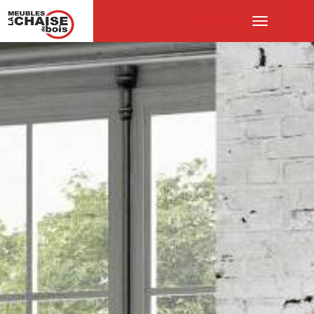
MENU :
Ouvrir
le
menu