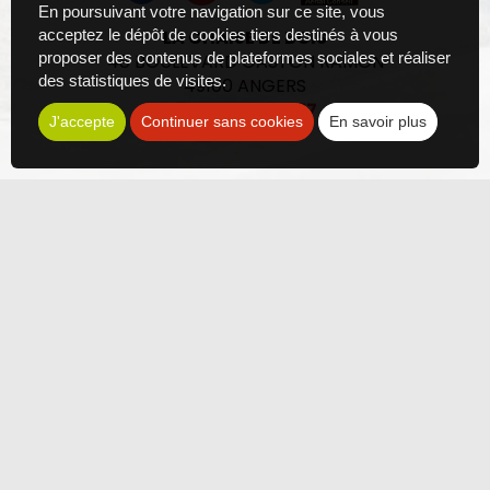
En poursuivant votre navigation sur ce site, vous
LA CHAISE DE BOIS
acceptez le dépôt de cookies tiers destinés à vous
proposer des contenus de plateformes sociales et réaliser
48 BOULEVARD GASTON RAMON
des statistiques de visites.
49100
ANGERS
02 41 43 98 77
J'accepte
Continuer sans cookies
En savoir plus
Contact
Les photos sont des propriétés intellectuelles, toute
reproduction est interdite.
Politique de confidentialité
Plan du site
Mentions légales