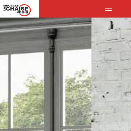
MENU :
Ouvrir
le
menu