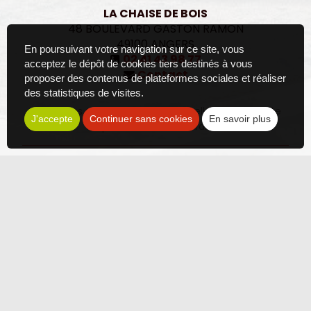
LA CHAISE DE BOIS
48 BOULEVARD GASTON RAMON
49100
ANGERS
En poursuivant votre navigation sur ce site, vous
02 41 43 98 77
acceptez le dépôt de cookies tiers destinés à vous
Contact
proposer des contenus de plateformes sociales et réaliser
des statistiques de visites.
Les photos sont des propriétés intellectuelles, toute
J'accepte
Continuer sans cookies
En savoir plus
reproduction est interdite.
Politique de confidentialité
Plan du site
Mentions légales