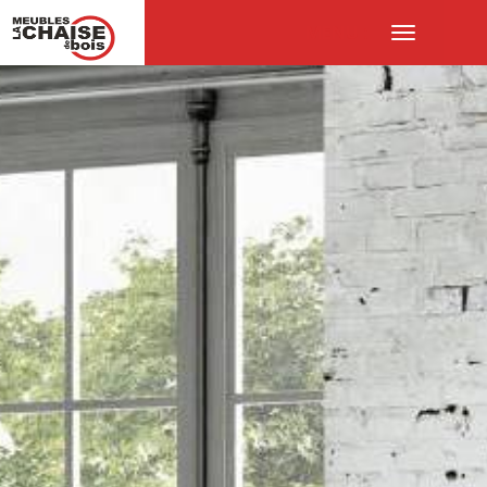
MENU :
Ouvrir
le
menu